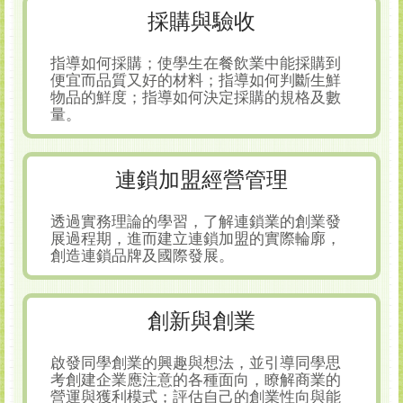
採購與驗收
指導如何採購；使學生在餐飲業中能採購到
便宜而品質又好的材料；指導如何判斷生鮮
物品的鮮度；指導如何決定採購的規格及數
量。
連鎖加盟經營管理
透過實務理論的學習，了解連鎖業的創業發
展過程期，進而建立連鎖加盟的實際輪廓，
創造連鎖品牌及國際發展。
創新與創業
啟發同學創業的興趣與想法，並引導同學思
考創建企業應注意的各種面向，瞭解商業的
營運與獲利模式；評估自己的創業性向與能