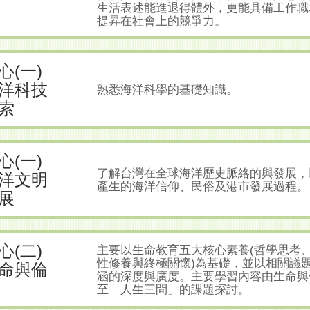
生活表述能進退得體外，更能具備工作職
提昇在社會上的競爭力。
心(一)
洋科技
熟悉海洋科學的基礎知識。
索
心(一)
了解台灣在全球海洋歷史脈絡的與發展，
洋文明
產生的海洋信仰、民俗及港市發展過程。
展
心(二)
主要以生命教育五大核心素養(哲學思考
性修養與終極關懷)為基礎，並以相關議
命與倫
涵的深度與廣度。主要學習內容由生命與
至「人生三問」的課題探討。