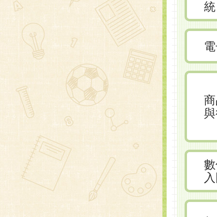
統
電
商
與
數
入