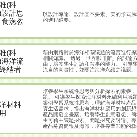
雅(科
)設計思
以設計導論、設計基本要素、美的形式原
-食漁教
的進程綱要。
雅(科
藉由網路對於海洋相關議題的流言進行探
相關知識。 透過「世界咖啡館」的討論
)海洋流
由，培養學生討論和敍事的能力。 引導
終結者
流言的真實性，並關注海洋永續之議題。
培養學生系統性思考與分析探索的素養，
題。 引導學生探索海洋材料永續利用議
案例學習系統性思考，理解海洋材料產品
洋材料
實生活需求，提出海洋材料應用的創新想
用
產品開發企畫案。培養學生創意發想、簡
生可藉由議題探索、問題探究及討論、專
產品募資簡報及海報，培養專業知能的敘