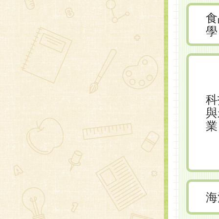
食
學
科
與
業
海