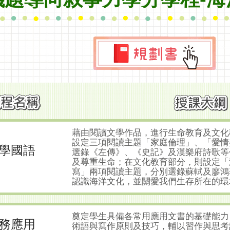
藉由閱讀文學作品，進行生命教育及文化
設定三項閱讀主題「家庭倫理」、「愛情
學國語
選錄《左傳》、《史記》及漢樂府詩歌等
及尊重生命；在文化教育部分，則設定「
寫」兩項閱讀主題，分別選錄蘇軾及廖鴻
認識海洋文化，並關愛我們生存所在的環
奠定學生具備各常用應用文書的基礎能力
務應用
術語與寫作原則及技巧，輔以習作與思考