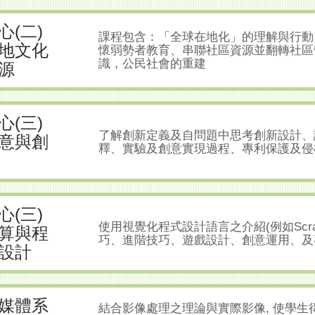
心(二)
課程包含：「全球在地化」的理解與行動
地文化
懷弱勢者教育、串聯社區資源並翻轉社區
識，公民社會的重建
源
心(三)
了解創新定義及自問題中思考創新設計、
意與創
釋、實驗及創意實現過程、專利保護及侵
心(三)
使用視覺化程式設計語言之介紹(例如Scra
算與程
巧、進階技巧、遊戲設計、創意運用、及
設計
媒體系
結合影像處理之理論與實際影像, 使學生