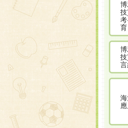
博
技
考
育
博
技
言
海
應