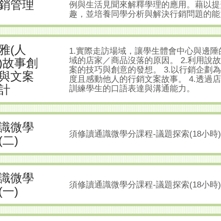
銷管理
例與生活見聞來解釋學理的應用。藉以提
趣，並培養同學分析與解決行銷問題的能
雅(人
1.實際走訪場域，讓學生體會中心與邊
域的店家／商品沒落的原因。 2.利用說
)故事創
案的技巧與創意的發想。 3.以行銷企劃
與文案
度且感動他人的行銷文案故事。 4.透過
計
訓練學生的口語表達與溝通能力。
識微學
須修讀通識微學分課程-議題探索(18小時)
(二)
識微學
須修讀通識微學分課程-議題探索(18小時)
(一)