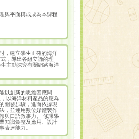
理與平面構成成為本課程
討，建立學生正確的海洋
方式，導出各組立論的理
學生主動探究有關網路海洋
能以創新的思維因應問
題，以海洋材料產品的應為
的開發步驟，進而依據現
法，並運用數位媒體製作
報與口語敘事力。 修課學
業知識彙整及應用、設計
事表達能力。