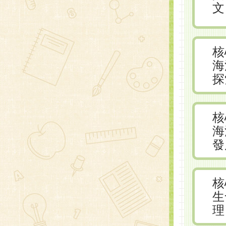
文
核
海
探
核
海
發
核
生
理