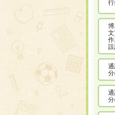
行
博
文
作
設
通
分
通
分