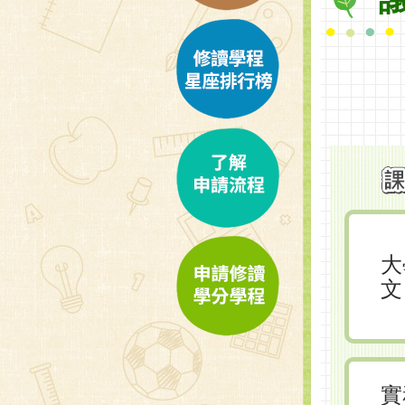
大
文
實