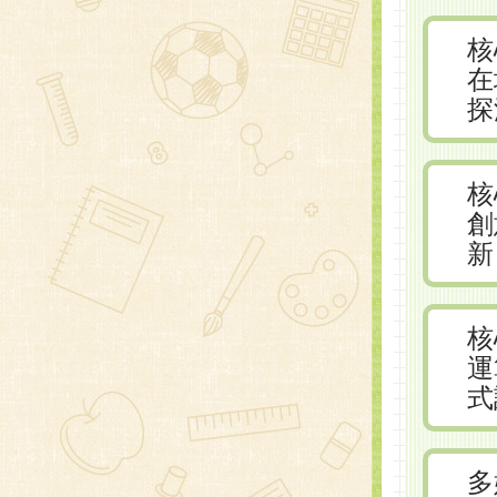
核
在
探
核
創
新
核
運
式
多