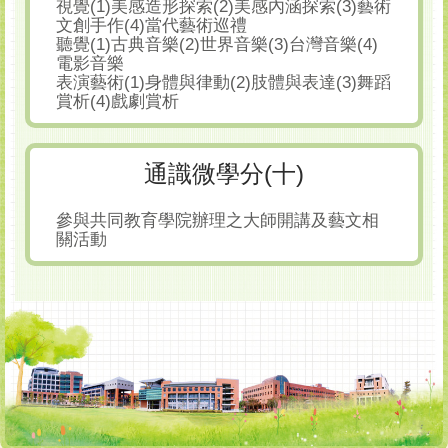
視覺(1)美感造形探索(2)美感內涵探索(3)藝術
文創手作(4)當代藝術巡禮
聽覺(1)古典音樂(2)世界音樂(3)台灣音樂(4)
電影音樂
表演藝術(1)身體與律動(2)肢體與表達(3)舞蹈
賞析(4)戲劇賞析
通識微學分(十)
參與共同教育學院辦理之大師開講及藝文相
關活動