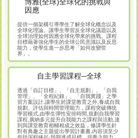
博雅(全球)全球化的挑戰與
因應
提供一個架構引導學生了解全球化概念以及
全球化理論。讓學生學習反全球化議題以及
全球治理如何因應全球化帶來的挑戰。課程
目標藉著強化學生的全球公民意識以及反思
能力，使學生進一步思考「如何改變世
界」。
自主學習課程─全球
透過「自訂目標」、「自主規劃」、「自我
管理」、「全程紀錄」、「自我實踐」之學
習方案設計,讓學生於課堂教育之外,養成自我
規劃、評估與時間管理能力，課程突破傳统
學習模式,由學生彈性安排時間,規劃自我學習
課程,廣納多元提升自我能力之課程與活動,達
到與課堂教育相輔相成之效益，修課學生針
對有典趣之主题提出學習計畫書,内容須至少
包括深程緣起·預期達成目標、培養之能力、