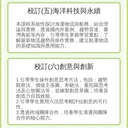
校訂(五)海洋科技與永續
本課程系統性探討海運物流與船務，結合理
論與實務，透過國內外案例、趨勢雷達、臺
灣典範等內容，引導學生掌握學習重點，了
解最新物流趨勢與操作實務，建立航運物流
的基礎知識與應用能力。
校訂(六)創意與創新
1.引導學生操作創意思考方法，包括：趨勢
觀察法、價值主張圖、奔馳法、曼陀羅思考
法及心智圖法等，並繪製創意草圖，培養其
創造力自我效能。
2.引導學生應用六頂思考帽評估創意的可行
性。
3.透過跨域團隊合作，培養學生溝通與團隊
合作的核心能力。