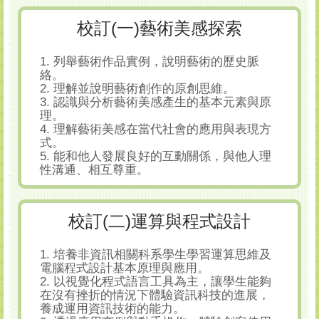
校訂(一)藝術美感探索
1. 列舉藝術作品實例，說明藝術的歷史脈
絡。
2. 理解並說明藝術創作的原創思維。
3. 認識與分析藝術美感產生的基本元素與原
理。
4. 理解藝術美感在當代社會的應用與表現方
式。
5. 能和他人發展良好的互動關係，與他人理
性溝通、相互尊重。
校訂(二)運算與程式設計
1. 培養非資訊相關科系學生學習運算思維及
電腦程式設計基本原理與應用。
2. 以視覺化程式語言工具為主，讓學生能夠
在沒有挫折的情況下體驗資訊科技的進展，
養成運用資訊技術的能力。