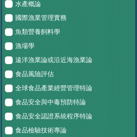
水產概論
國際漁業管理實務
魚類營養飼料學
漁場學
遠洋漁業論或沿近海漁業論
食品風險評估
全球食品產業經營管理特論
食品安全與中毒預防特論
食品安全認證系統程序特論
食品檢驗技術專論