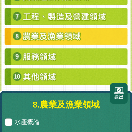
8.農業及漁業領域
水產概論